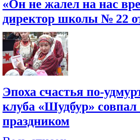
«Он не жалел на нас в
директор школы № 22 от
Эпоха счастья по-удмур
клуба «Шудбур» совпал
праздником