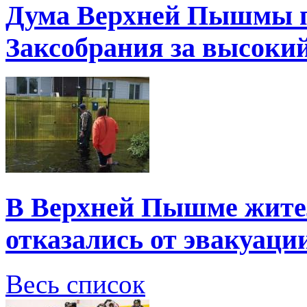
Дума Верхней Пышмы п
Заксобрания за высоки
В Верхней Пышме жите
отказались от эвакуаци
Весь список