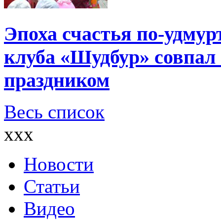
Эпоха счастья по-удмур
клуба «Шудбур» совпал
праздником
Весь список
xxx
Новости
Статьи
Видео