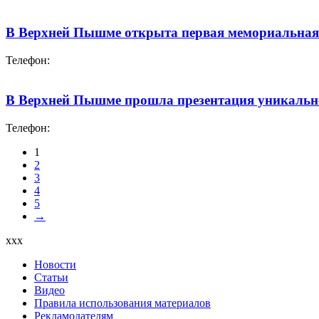
В Верхней Пышме открыта первая мемориальная
Телефон:
В Верхней Пышме прошла презентация уникально
Телефон:
1
2
3
4
5
→
xxx
Новости
Статьи
Видео
Правила использования материалов
Рекламодателям