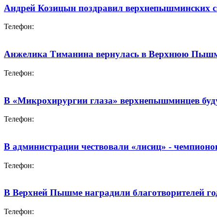
Андрей Козицын поздравил верхнепышминских са
Телефон:
Анжелика Тиманина вернулась в Верхнюю Пышм
Телефон:
В «Микрохирургии глаза» верхнепышминцев буду
Телефон:
В администрации чествовали «лисиц» - чемпионо
Телефон:
В Верхней Пышме наградили благотворителей го
Телефон: