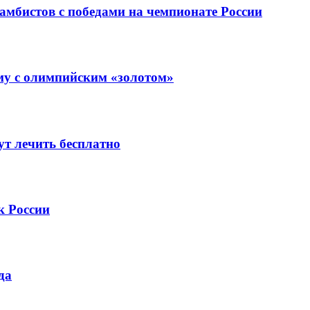
мбистов с победами на чемпионате России
у с олимпийским «золотом»
т лечить бесплатно
к России
да