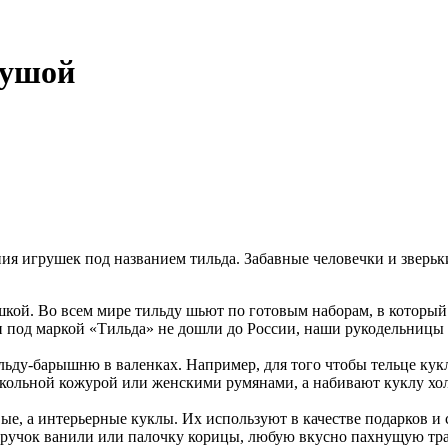
душой
 игрушек под названием тильда. Забавные человечки и зверьки
шкой. Во всем мире тильду шьют по готовым наборам, в который 
ги под маркой «Тильда» не дошли до России, наши рукодельницы
ильду-барышню в валенках. Например, для того чтобы тельце к
векольной кожурой или женскими румянами, а набивают куклу х
овые, а интерьерные куклы. Их используют в качестве подарков 
стручок ванили или палочку корицы, любую вкусно пахнущую тр