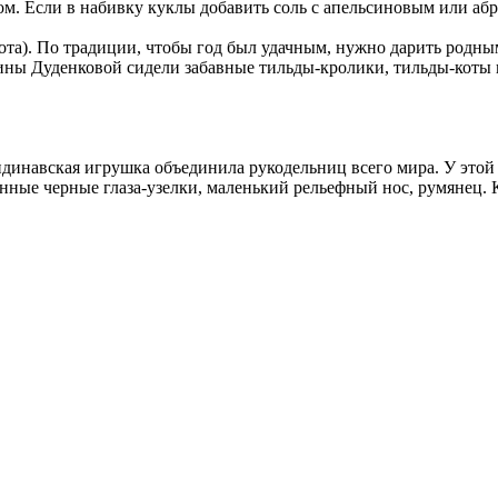
м. Если в набивку куклы добавить соль с апельсиновым или абр
Кота). По традиции, чтобы год был удачным, нужно дарить родн
 Нины Дуденковой сидели забавные тильды-кролики, тильды-коты
динавская игрушка объединила рукодельниц всего мира. У этой 
ные черные глаза-узелки, маленький рельефный нос, румянец. К