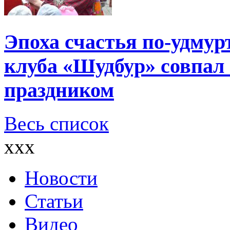
Эпоха счастья по-удмур
клуба «Шудбур» совпал
праздником
Весь список
xxx
Новости
Статьи
Видео