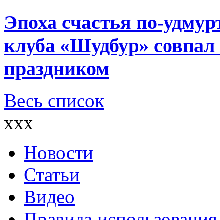
Эпоха счастья по-удмур
клуба «Шудбур» совпал
праздником
Весь список
xxx
Новости
Статьи
Видео
Правила использования