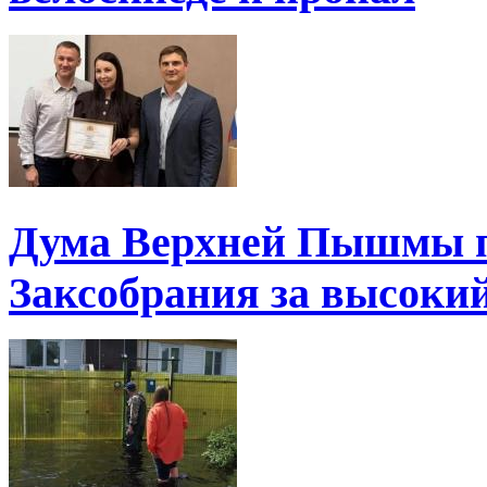
Дума Верхней Пышмы п
Заксобрания за высоки