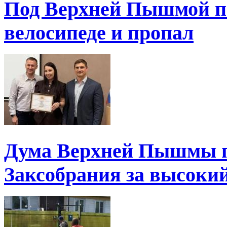
Под Верхней Пышмой пе
велосипеде и пропал
Дума Верхней Пышмы п
Заксобрания за высоки