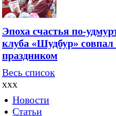
Эпоха счастья по-удмур
клуба «Шудбур» совпал
праздником
Весь список
xxx
Новости
Статьи