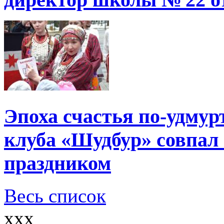
Эпоха счастья по-удмур
клуба «Шудбур» совпал
праздником
Весь список
xxx