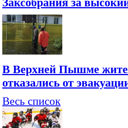
Заксобрания за высоки
В Верхней Пышме жите
отказались от эвакуаци
Весь список