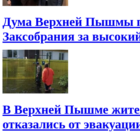
Дума Верхней Пышмы п
Заксобрания за высоки
В Верхней Пышме жите
отказались от эвакуаци