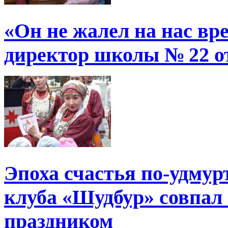
«Он не жалел на нас в
директор школы № 22 от
Эпоха счастья по-удмур
клуба «Шудбур» совпал
праздником