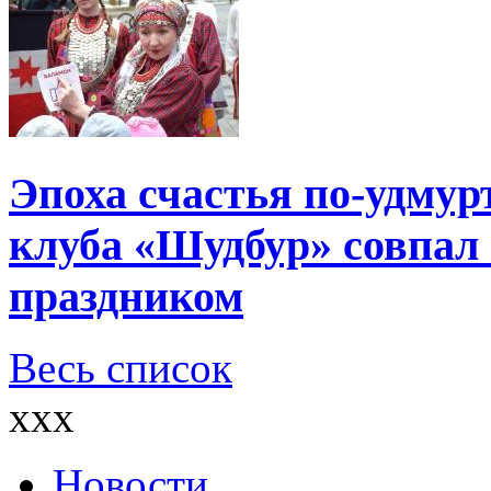
Эпоха счастья по-удмур
клуба «Шудбур» совпал
праздником
Весь список
xxx
Новости