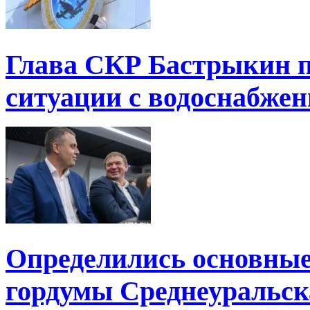
Глава СКР Бастрыкин п
ситуации с водоснабжен
Определились основные
гордумы Среднеуральск