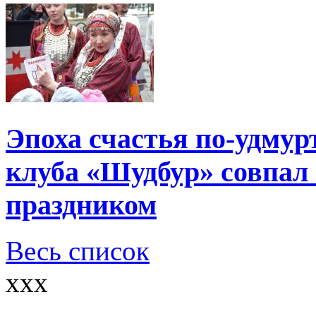
Эпоха счастья по-удмур
клуба «Шудбур» совпал
праздником
Весь список
xxx