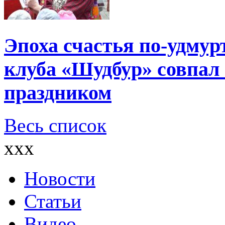
Эпоха счастья по-удмур
клуба «Шудбур» совпал
праздником
Весь список
xxx
Новости
Статьи
Видео