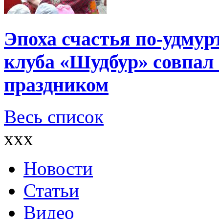
Эпоха счастья по-удмур
клуба «Шудбур» совпал
праздником
Весь список
xxx
Новости
Статьи
Видео