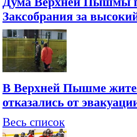
Дума Верхней Пышмы п
Заксобрания за высоки
В Верхней Пышме жите
отказались от эвакуаци
Весь список