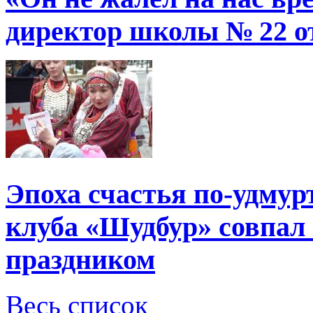
директор школы № 22 от
Эпоха счастья по-удмур
клуба «Шудбур» совпал
праздником
Весь список