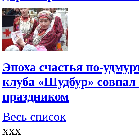
Эпоха счастья по-удмур
клуба «Шудбур» совпал
праздником
Весь список
xxx