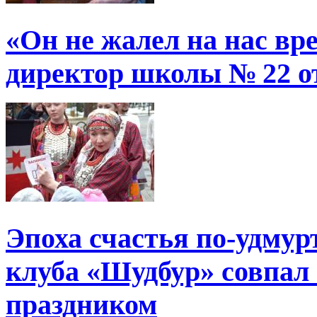
«Он не жалел на нас в
директор школы № 22 от
Эпоха счастья по-удмур
клуба «Шудбур» совпал
праздником