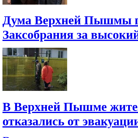
Дума Верхней Пышмы п
Заксобрания за высоки
В Верхней Пышме жите
отказались от эвакуаци