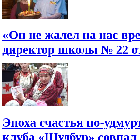
«Он не жалел на нас в
директор школы № 22 от
Эпоха счастья по-удмур
клуба «Шудбур» совпал