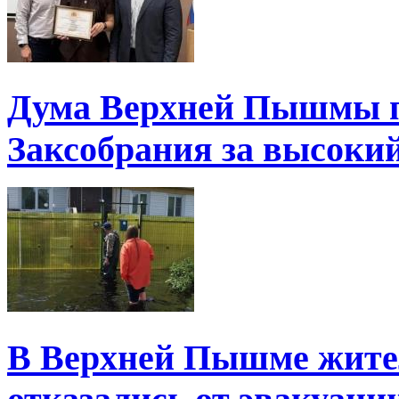
Дума Верхней Пышмы п
Заксобрания за высоки
В Верхней Пышме жите