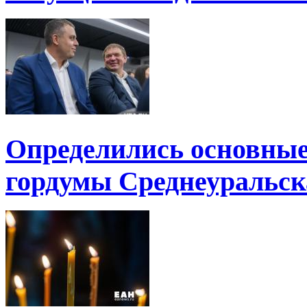
Определились основные
гордумы Среднеуральск