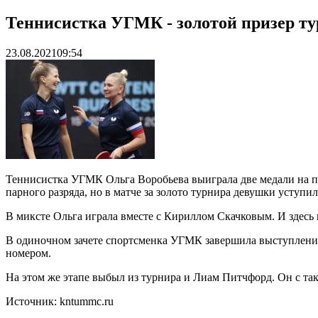
Теннисистка УГМК - золотой призер ту
23.08.2021
09:54
Теннисистка УГМК Ольга Воробьева выиграла две медали на п
парного разряда, но в матче за золото турнира девушки уступил
В миксте Ольга играла вместе с Кириллом Скачковым. И здесь 
В одиночном зачете спортсменка УГМК завершила выступление н
номером.
На этом же этапе выбыл из турнира и Лиам Питчфорд. Он с та
Источник: kntummc.ru