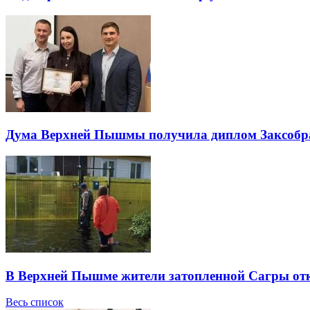
Дума Верхней Пышмы получила диплом Заксобра
В Верхней Пышме жители затопленной Сагры отк
Весь список