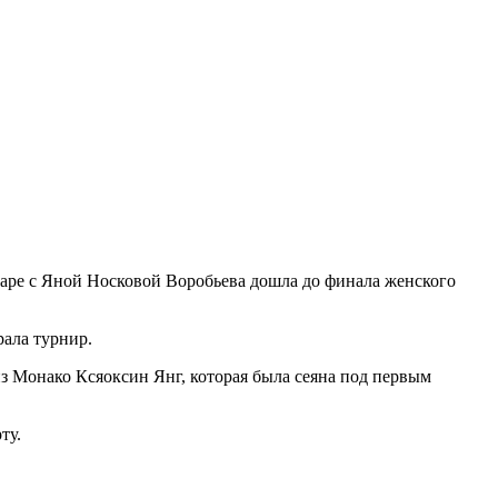
аре с Яной Носковой Воробьева дошла до финала женского
рала турнир.
из Монако Ксяоксин Янг, которая была сеяна под первым
ту.