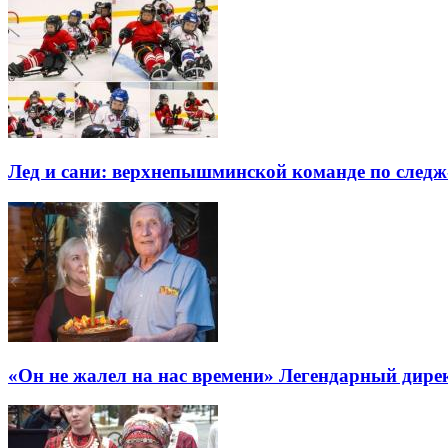
Лед и сани: верхнепышминской команде по следж-
«Он не жалел на нас времени» Легендарный дире