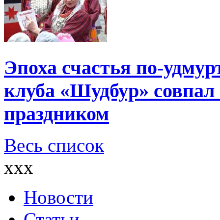
Эпоха счастья по-удмур
клуба «Шудбур» совпал
праздником
Весь список
xxx
Новости
Статьи