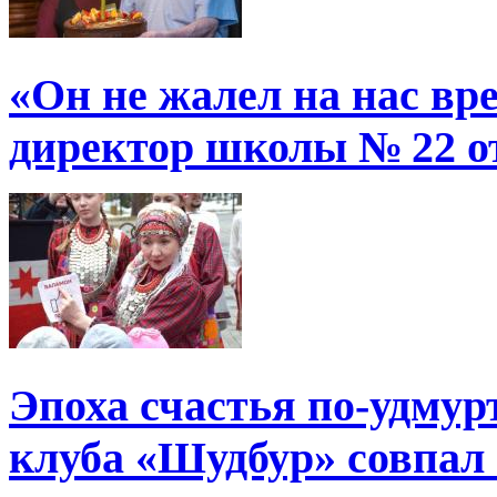
«Он не жалел на нас в
директор школы № 22 от
Эпоха счастья по-удмур
клуба «Шудбур» совпал