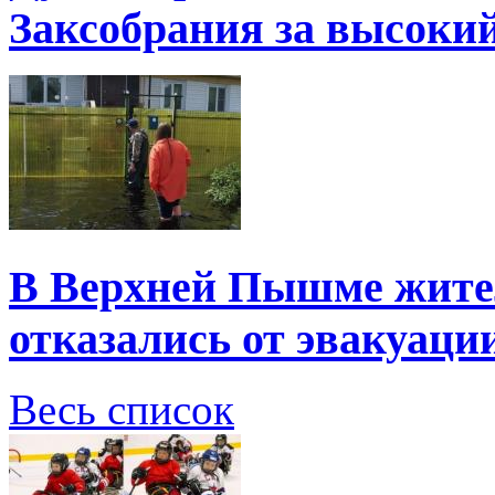
Заксобрания за высоки
В Верхней Пышме жите
отказались от эвакуаци
Весь список