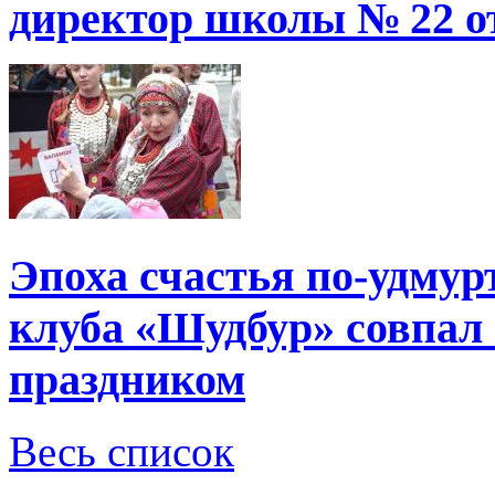
директор школы № 22 от
Эпоха счастья по-удмур
клуба «Шудбур» совпал
праздником
Весь список