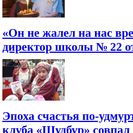
«Он не жалел на нас в
директор школы № 22 от
Эпоха счастья по-удмур
клуба «Шудбур» совпал