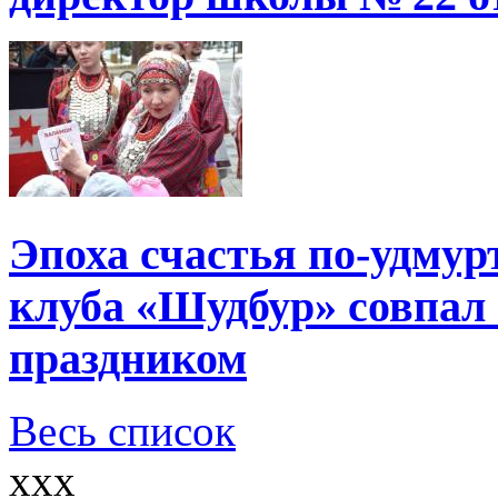
Эпоха счастья по-удмур
клуба «Шудбур» совпал
праздником
Весь список
xxx