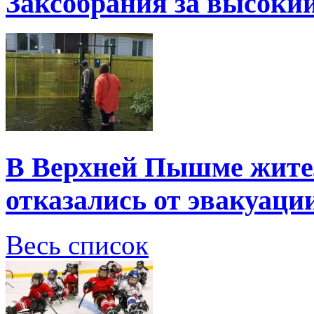
Заксобрания за высоки
В Верхней Пышме жите
отказались от эвакуаци
Весь список