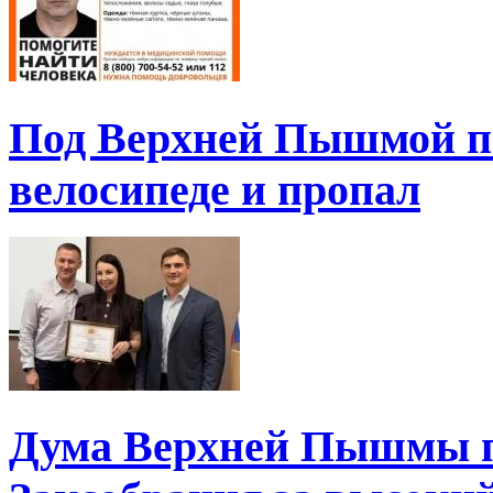
Под Верхней Пышмой пе
велосипеде и пропал
Дума Верхней Пышмы п