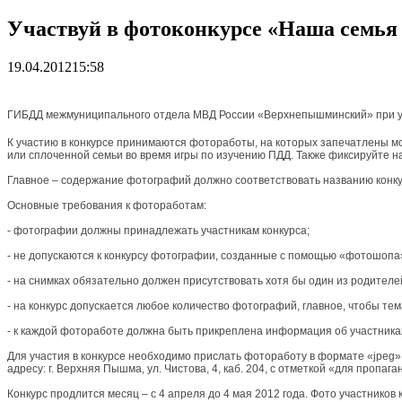
Участвуй в фотоконкурсе «Наша семья
19.04.2012
15:58
ГИБДД межмуниципального отдела МВД России «Верхнепышминский» при уча
К участию в конкурсе принимаются фотоработы, на которых запечатлены м
или сплоченной семьи во время игры по изучению ПДД. Также фиксируйте 
Главное – содержание фотографий должно соответствовать названию конку
Основные требования к фотоработам:
- фотографии должны принадлежать участникам конкурса;
- не допускаются к конкурсу фотографии, созданные с помощью «фотошопа
- на снимках обязательно должен присутствовать хотя бы один из родителе
- на конкурс допускается любое количество фотографий, главное, чтобы те
- к каждой фотоработе должна быть прикреплена информация об участниках
Для участия в конкурсе необходимо прислать фотоработу в формате «jpeg»
адресу: г. Верхняя Пышма, ул. Чистова, 4, каб. 204, с отметкой «для пропага
Конкурс продлится месяц – с 4 апреля до 4 мая 2012 года. Фото участнико