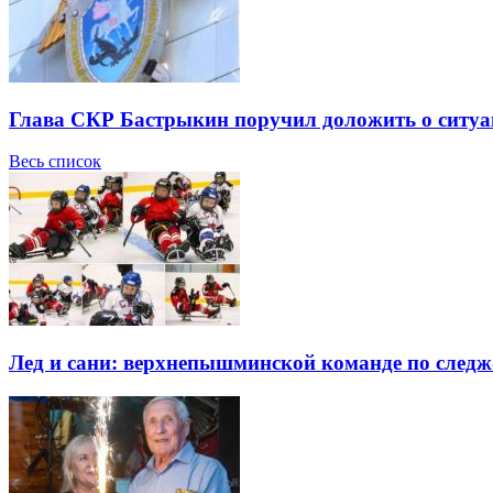
Глава СКР Бастрыкин поручил доложить о ситуа
Весь список
Лед и сани: верхнепышминской команде по следж-