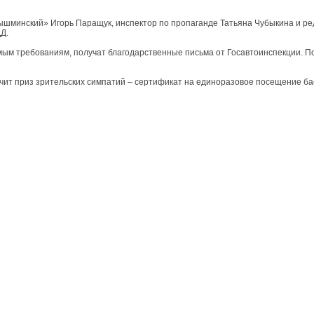
минский» Игорь Паращук, инспектор по пропаганде Татьяна Чубыкина и ред
ДД.
емым требованиям, получат благодарственные письма от Госавтоинспекции. 
чит приз зрительских симпатий – сертификат на единоразовое посещение ба