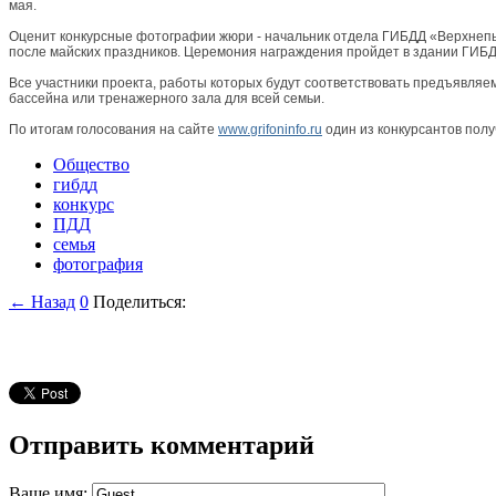
мая.
Оценит конкурсные фотографии жюри - начальник отдела ГИБДД «Верхнепыш
после майских праздников. Церемония награждения пройдет в здании ГИБ
Все участники проекта, работы которых будут соответствовать предъявля
бассейна или тренажерного зала для всей семьи.
По итогам голосования на сайте
www.grifoninfo.ru
один из конкурсантов полу
Общество
гибдд
конкурс
ПДД
семья
фотография
← Назад
0
Поделиться:
Отправить комментарий
Ваше имя: