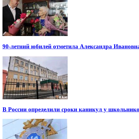
90-летний юбилей отметила Александра Ивановн
В России определили сроки каникул у школьнико