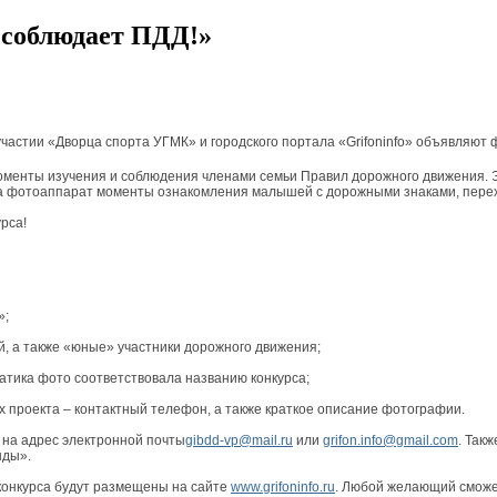
 соблюдает ПДД!»
стии «Дворца спорта УГМК» и городского портала «Grifoninfo» объявляют 
оменты изучения и соблюдения членами семьи Правил дорожного движения. 
на фотоаппарат моменты ознакомления малышей с дорожными знаками, переход
рса!
»;
й, а также «юные» участники дорожного движения;
матика фото соответствовала названию конкурса;
 проекта – контактный телефон, а также краткое описание фотографии.
 на адрес электронной почты
gibdd-vp@mail.ru
или
grifon.info@gmail.com
. Так
нды».
в конкурса будут размещены на сайте
www.grifoninfo.ru
. Любой желающий сможет