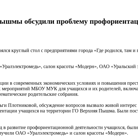
Пышмы обсудили проблему профориента
ялся круглый стол с предприятиями города «Где родился, там 
О «Уралэлектромедь», салон красоты «Модерн», ОАО «Уральски
ации в современных экономических условиях и повышения прест
мероприятий МБОУ МУК для учащихся и их родителей, включаю
тематические родительские собрания.
ги Плотниковой, обсуждение вопросов вызвало живой интерес с
ентации учащихся на территории ГО Верхняя Пышма. Были пос
ад в развитие профориентационной деятельности учащихся, был
лучили ОАО «Уралэлектромедь» и салон красоты «Модерн».