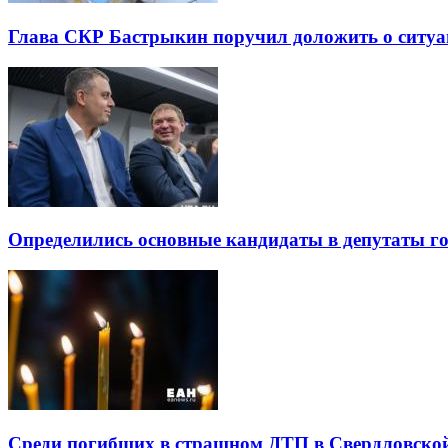
Глава СКР Бастрыкин поручил доложить о ситуа
Определились основные кандидаты в депутаты г
Среди погибших в страшном ДТП в Свердловской 