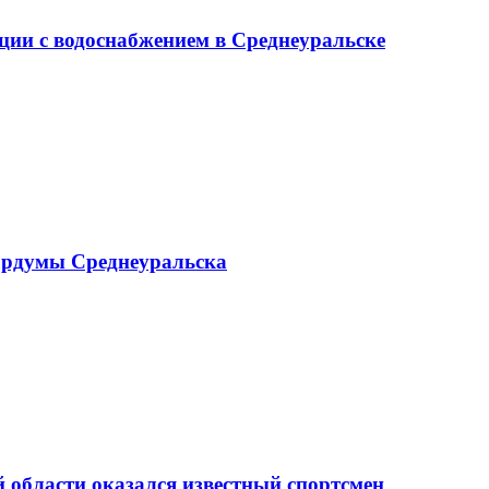
ции с водоснабжением в Среднеуральске
ордумы Среднеуральска
области оказался известный спортсмен