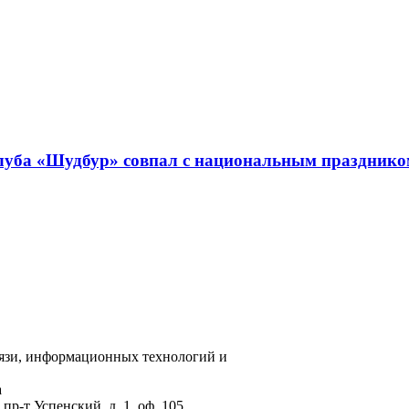
клуба «Шудбур» совпал с национальным праздник
вязи, информационных технологий и
а
пр-т Успенский, д. 1, оф. 105