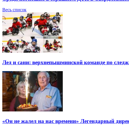
Весь список
Лед и сани: верхнепышминской команде по следж-
«Он не жалел на нас времени» Легендарный дире