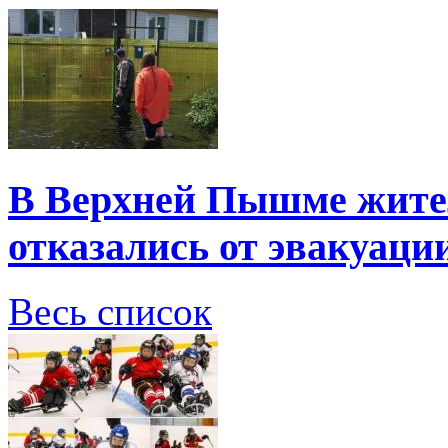
В Верхней Пышме жите
отказались от эвакуаци
Весь список