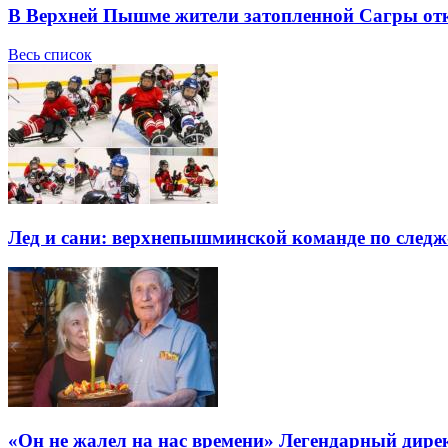
В Верхней Пышме жители затопленной Сагры отк
Весь список
Лед и сани: верхнепышминской команде по следж-
«Он не жалел на нас времени» Легендарный дире