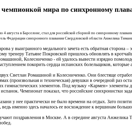
 чемпионкой мира по синхронному пла
о 4 августа в Барселоне, стал для российской сборной по синхронному плава
итель Федерации синхронного плавания Свердловской области Анжелика Тиман
ова у выигранного медального зачета есть обратная сторона – 
ому тренеру Татьяне Покровской пришлось обновлять в кротча
омашиной, Колесниченко - ей удалось вывести изрядно помоло
ыступлением покорить сердца испанских болельщиков, которые 
 двух Светлан Ромашиной и Колесниченко. Они блестяще отработ
х (произвольная и техническая) девушки в очередной раз остав
х гимнастических элементов. Под музыку «Кармен» элементы д
ем у испанок. Чемпионат показал, что российские синхронистки 
азани у нее практически не было времени на отдых. Зато позит
, ведь именно здесь началось ее восхождение к вершинам больш
чают поздравления в Москве. А в середине августа Анжелика 
побед.