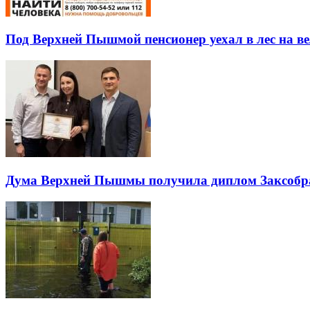
Под Верхней Пышмой пенсионер уехал в лес на ве
Дума Верхней Пышмы получила диплом Заксобра