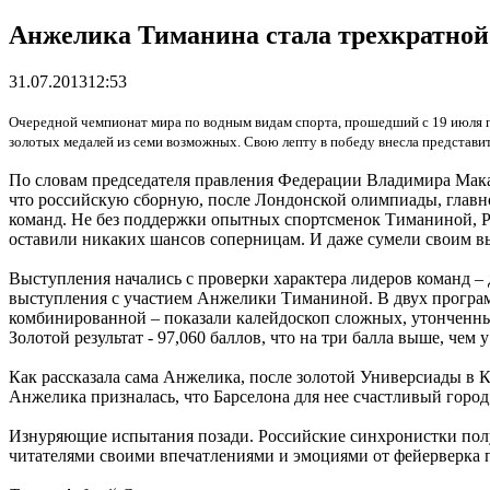
Анжелика Тиманина стала трехкратной
31.07.2013
12:53
Очередной чемпионат мира по водным видам спорта, прошедший с 19 июля п
золотых медалей из семи возможных. Свою лепту в победу внесла представ
По словам председателя правления Федерации Владимира Макар
что российскую сборную, после Лондонской олимпиады, главн
команд. Не без поддержки опытных спортсменок Тиманиной, Р
оставили никаких шансов соперницам. И даже сумели своим в
Выступления начались с проверки характера лидеров команд –
выступления с участием Анжелики Тиманиной. В двух программа
комбинированной – показали калейдоскоп сложных, утонченны
Золотой результат - 97,060 баллов, что на три балла выше, ч
Как рассказала сама Анжелика, после золотой Универсиады в К
Анжелика призналась, что Барселона для нее счастливый город
Изнуряющие испытания позади. Российские синхронистки полу
читателями своими впечатлениями и эмоциями от фейерверка 