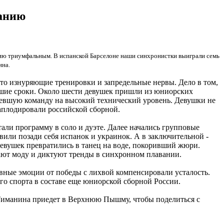
ванию
нию триумфальным. В испанской Барселоне наши синхронистки выиграли семь
ина.
это изнуряющие тренировки и запредельные нервы. Дело в том,
йшие сроки. Около шести девушек пришли из юниорских
девшую команду на высокий технический уровень. Девушки не
аплодировали российской сборной.
али программу в соло и дуэте. Далее начались групповые
или позади себя испанок и украинок. А в заключительной -
евушек превратились в танец на воде, покоривший жюри.
задают моду и диктуют тренды в синхронном плавании.
ивные эмоции от победы с лихвой компенсировали усталость.
ого спорта в составе еще юниорской сборной России.
Тиманина приедет в Верхнюю Пышму, чтобы поделиться с