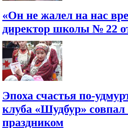
«Он не жалел на нас в
директор школы № 22 от
Эпоха счастья по-удмур
клуба «Шудбур» совпал
праздником