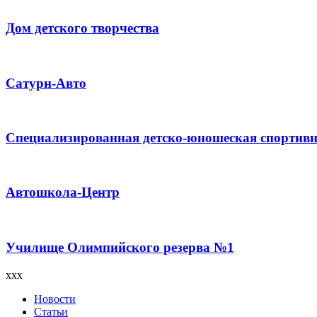
Дом детского творчества
Сатурн-Авто
Специализированная детско-юношеская спортивн
Автошкола-Центр
Училище Олимпийского резерва №1
xxx
Новости
Статьи