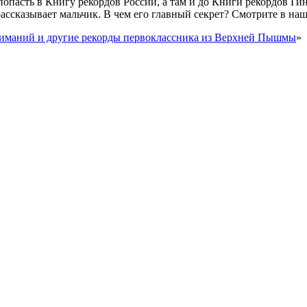
пасть в Книгу рекордов России, а там и до Книги рекордов Гинн
 рассказывает мальчик. В чем его главный секрет? Смотрите в на
жиманий и другие рекорды первоклассника из Верхней Пышмы
»