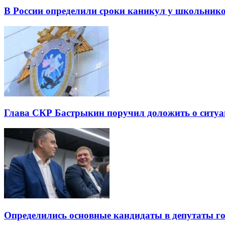
В России определили сроки каникул у школьнико
Глава СКР Бастрыкин поручил доложить о ситуа
Определились основные кандидаты в депутаты г