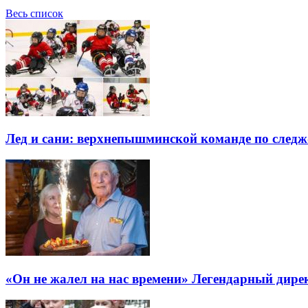
Весь список
Лед и сани: верхнепышминской команде по следж-
«Он не жалел на нас времени» Легендарный дире