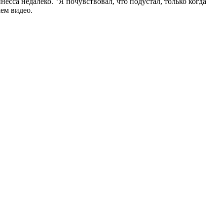
есса недалеко. "Я почувствовал, что подустал, только когда
шем видео.