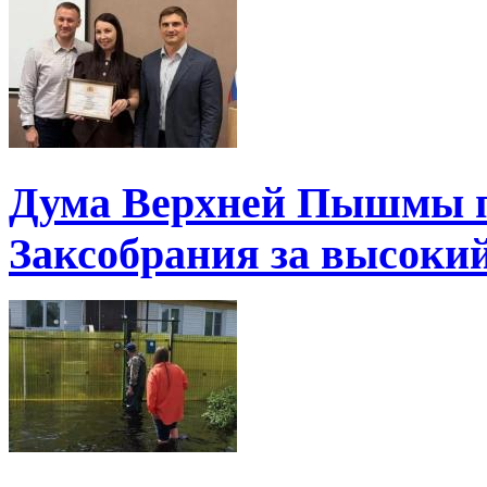
Дума Верхней Пышмы п
Заксобрания за высоки