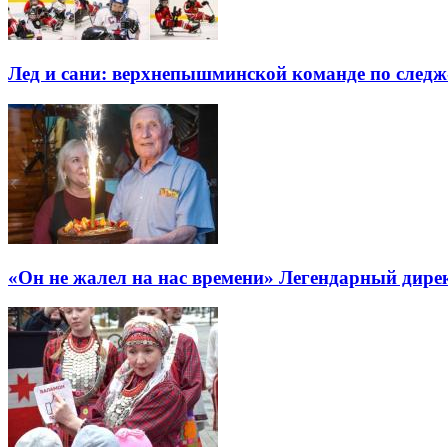
Лед и сани: верхнепышминской команде по следж-
«Он не жалел на нас времени» Легендарный дире