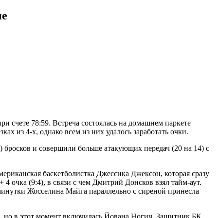
че
 счете 78:59. Встреча состоялась на домашнем паркете
х из 4-х, однако всем из них удалось заработать очки.
 бросков и совершили больше атакующих передач (20 на 14) с
мериканская баскетболистка Джессика Джексон, которая сразу
4 очка (9:4), в связи с чем Дмитрий Донсков взял тайм-аут.
минутки Жосселина Майга параллельно с сиреной принесла
м, но в этот момент включилась Йована Ногич. Защитник БК