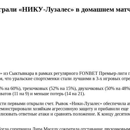
грали «НИКУ-Лузалес» в домашнем мат
из Сыктывкара в рамках регулярного FONBET Премьер-лиги при
то уральские спортсменки стали лучшими в 3-х игровых отрезка
на 60%), трехочковых (52% на 15%), двухочковых (50% на 48%)
атов (11 на 9) и меньше потерь (14 на 21).
ости первыми открыли счет. Рывок «Ники-Лузалес» обеспечила а
демонстрировали хозяйкам агрессивную защиту и прибавили еще + 
изовать ответные атаки и сравнять положение. К концу десяти
 Тогда соперница Лира Маседу сократила отставание двухочковы