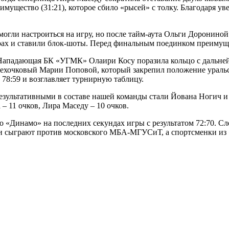
мущество (31:21), которое сбило «рысей» с толку. Благодаря ув
огли настроиться на игру, но после тайм-аута Ольги Дорониной 
рах и ставили блок-шоты. Перед финальным поединком преимуще
 Нападающая БК «УГМК» Олаири Косу поразила кольцо с дальней 
трехочковый Марии Поповой, который закрепил положение ураль
78:59 и возглавляет турнирную таблицу.
и результативными в составе нашей команды стали Йована Ногич 
– 11 очков, Лира Маседу – 10 очков.
 «Динамо» на последних секундах игры с результатом 72:70. С
йки сыграют против московского МБА-МГУСиТ, а спортсменки из 