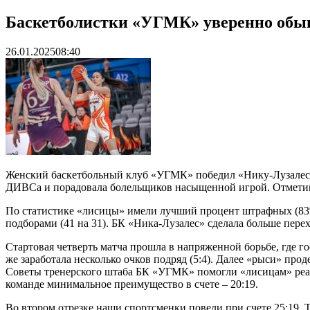
Баскетболистки «УГМК» уверенно обы
26.01.2025
08:40
Женский баскетбольный клуб «УГМК» победил «Нику-Лузалес» 
ДИВСа и порадовала болельщиков насыщенной игрой. Отметим, ч
По статистике «лисицы» имели лучший процент штрафных (83% 
подборами (41 на 31). БК «Ника-Лузалес» сделала больше перехв
Стартовая четверть матча прошла в напряженной борьбе, где г
же заработала несколько очков подряд (5:4). Далее «рыси» про
Советы тренерского штаба БК «УГМК» помогли «лисицам» реал
команде минимальное преимущество в счете – 20:19.
Во втором отрезке наши спортсменки повели при счете 25:19.