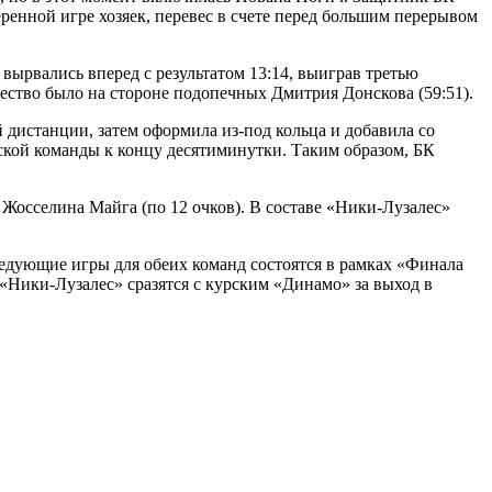
еренной игре хозяек, перевес в счете перед большим перерывом
вырвались вперед с результатом 13:14, выиграв третью
ство было на стороне подопечных Дмитрия Донскова (59:51).
дистанции, затем оформила из-под кольца и добавила со
ской команды к концу десятиминутки. Таким образом, БК
и Жосселина Майга (по 12 очков). В составе «Ники-Лузалес»
ледующие игры для обеих команд состоятся в рамках «Финала
«Ники-Лузалес» сразятся с курским «Динамо» за выход в