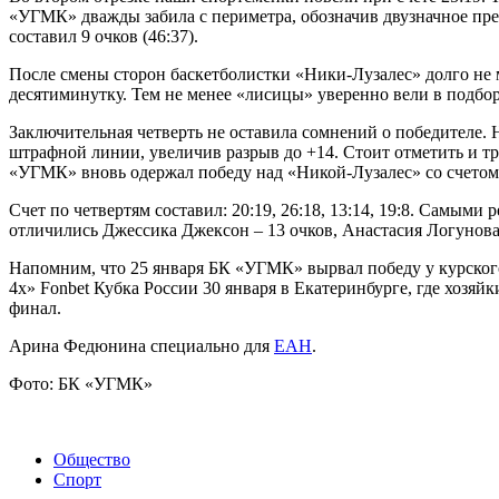
«УГМК» дважды забила с периметра, обозначив двузначное преи
составил 9 очков (46:37).
После смены сторон баскетболистки «Ники-Лузалес» долго не м
десятиминутку. Тем не менее «лисицы» уверенно вели в подбо
Заключительная четверть не оставила сомнений о победителе.
штрафной линии, увеличив разрыв до +14. Стоит отметить и 
«УГМК» вновь одержал победу над «Никой-Лузалес» со счетом 
Счет по четвертям составил: 20:19, 26:18, 13:14, 19:8. Самым
отличились Джессика Джексон – 13 очков, Анастасия Логунова 
Напомним, что 25 января БК «УГМК» вырвал победу у курского
4х» Fonbet Кубка России 30 января в Екатеринбурге, где хозя
финал.
Арина Федюнина специально для
ЕАН
.
Фото: БК «УГМК»
Общество
Спорт