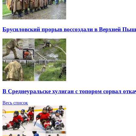
Брусиловский прорыв воссоздали в Верхней Пы
В Среднеуральске хулиган с топором сорвал отк
Весь список