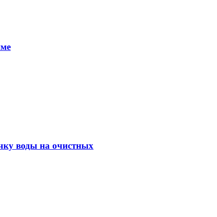
шме
ачку воды на очистных