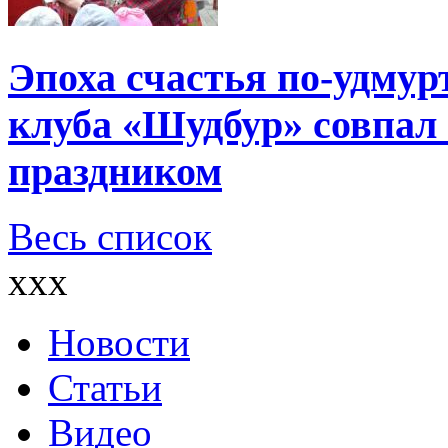
Эпоха счастья по-удмур
клуба «Шудбур» совпал
праздником
Весь список
xxx
Новости
Статьи
Видео