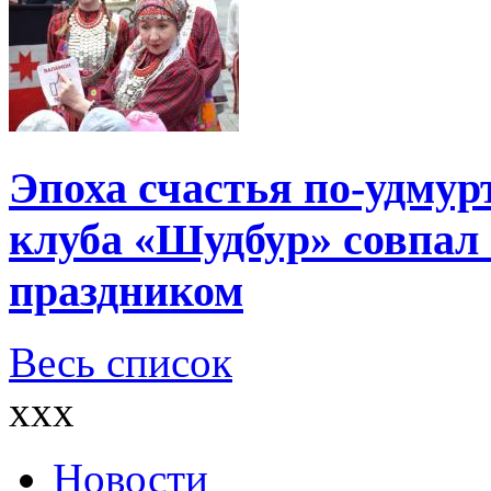
Эпоха счастья по-удмур
клуба «Шудбур» совпал
праздником
Весь список
xxx
Новости