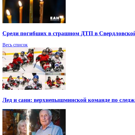
Среди погибших в страшном ДТП в Свердловской 
Весь список
Лед и сани: верхнепышминской команде по следж-