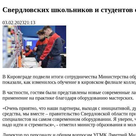
Свердловских школьников и студентов
03.02.2023
21:13
В Кировграде подвели итоги сотрудничества Министерства обр
показали, как изменилось обучение в кировском филиале кол
В частности, гостям были представлены новые современные ла
применение на практике благодаря оборудованию мастерских.
«Очень приятно, что наши партнеры, выходя с инициативой, д
средства, мы вместе – правительство Свердловской области п
специалистов на самом современном оборудовании. Я уверен, ч
надо идти и стремиться», - отметил министр образования и м
Директор по персоналу и общим вопросам УГМК Дмитрий Малыш