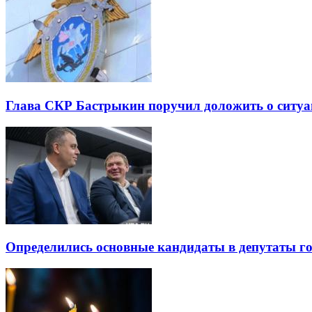
Глава СКР Бастрыкин поручил доложить о ситуа
Определились основные кандидаты в депутаты г