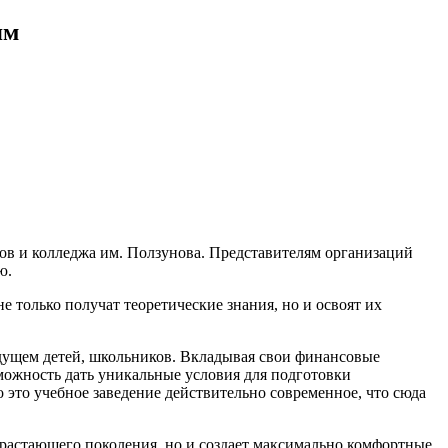
ям
ов и колледжа им. Ползунова. Представителям организаций
ю.
 только получат теоретические знания, но и освоят их
удущем детей, школьников. Вкладывая свои финансовые
зможность дать уникальные условия для подготовки
о это учебное заведение действительно современное, что сюда
растающего поколения, но и создает максимально комфортные