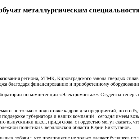
 обучат металлургическим специальност
азования региона, УГМК, Кировградского завода твердых сплав
леджа благодаря финансированию и приобретенному оборудовани
боратории по компетенции «Электромонтаж». Студенты теперь не
умают не только о подготовке кадров для предприятий, но и о б
ри поддержке губернатора и наших компаний - сегодня имеем во
то выпускники школ, придя сюда, с гордостью могут сказать, чт
олодежной политики Свердловской области Юрий Биктуганов.
ев добавил, что предприятие не только «делает будущее» под