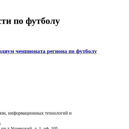
сти по футболу
одиум чемпионата региона по футболу
вязи, информационных технологий и
а
пр-т Успенский, д. 1, оф. 105