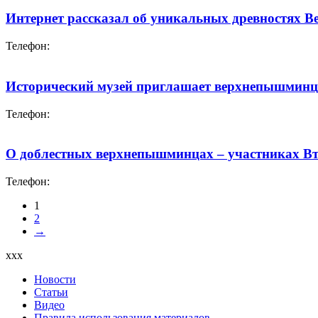
Интернет рассказал об уникальных древностях
Телефон:
Исторический музей приглашает верхнепышминце
Телефон:
О доблестных верхнепышминцах – участниках Вт
Телефон:
1
2
→
xxx
Новости
Статьи
Видео
Правила использования материалов