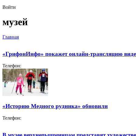
Войти
музей
Главная
«ГрифонИнфо» покажет онлайн-трансляцию видео
Телефон:
«Историю Медного рудника» обновили
Телефон:
В музее верхнепышминцам представят художеств