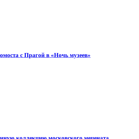
моста с Прагой в «Ночь музеев»
енную коллекцию московского мецената