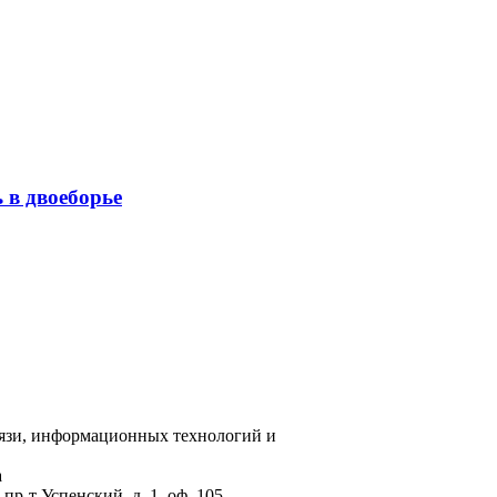
 в двоеборье
вязи, информационных технологий и
а
пр-т Успенский, д. 1, оф. 105